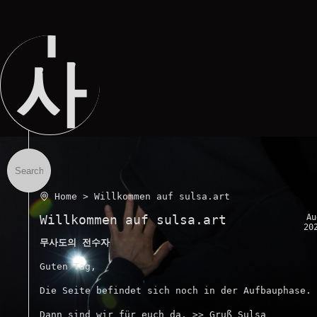
무
사
도
Home
> Willkommen auf sulsa.art
의
Willkommen auf sulsa.art
Au
20
무사도의 전수자
Guten Tag,
Die Seite befindet sich noch in der Aufbauphase.
Dann sind wir für euch da. >> Gruß Sulsa