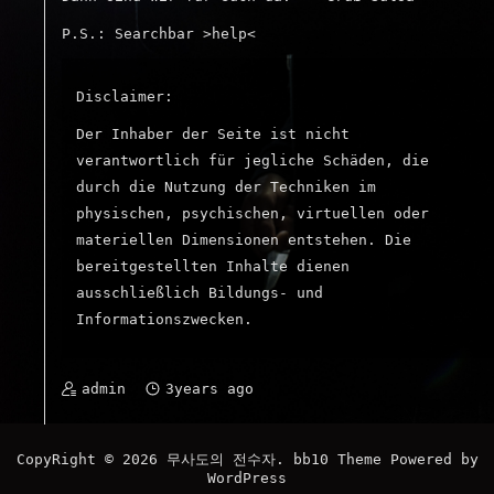
P.S.: Searchbar >help<
전
Disclaimer:
Der Inhaber der Seite ist nicht
수
verantwortlich für jegliche Schäden, die
durch die Nutzung der Techniken im
physischen, psychischen, virtuellen oder
materiellen Dimensionen entstehen. Die
bereitgestellten Inhalte dienen
자
ausschließlich Bildungs- und
Informationszwecken.
admin
3years ago
CopyRight © 2026
무사도의 전수자
.
bb10 Theme
Powered by
WordPress